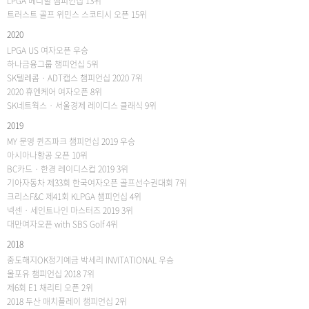
LPGA 메디힐 챔피언십 13위
트러스트 골프 위민스 스코티시 오픈 15위
2020
LPGA US 여자오픈 우승
하나금융그룹 챔피언십 5위
SK텔레콤 · ADT캡스 챔피언십 2020 7위
2020 휴엔케어 여자오픈 8위
SK네트웍스 · 서울경제 레이디스 클래식 9위
2019
MY 문영 퀸즈파크 챔피언십 2019 우승
아시아나항공 오픈 10위
BC카드 · 한경 레이디스컵 2019 3위
기아자동차 제33회 한국여자오픈 골프선수권대회 7위
크리스F&C 제41회 KLPGA 챔피언십 4위
넥센 · 세인트나인 마스터즈 2019 3위
대만여자오픈 with SBS Golf 4위
2018
중도해지OK정기예금 박세리 INVITATIONAL 우승
올포유 챔피언십 2018 7위
제6회 E1 채리티 오픈 2위
2018 두산 매치플레이 챔피언십 2위