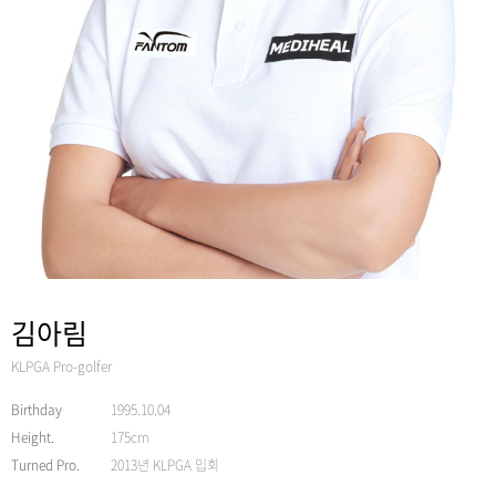
김아림
KLPGA Pro-golfer
Birthday
1995.10.04
Height.
175cm
Turned Pro.
2013년 KLPGA 입회