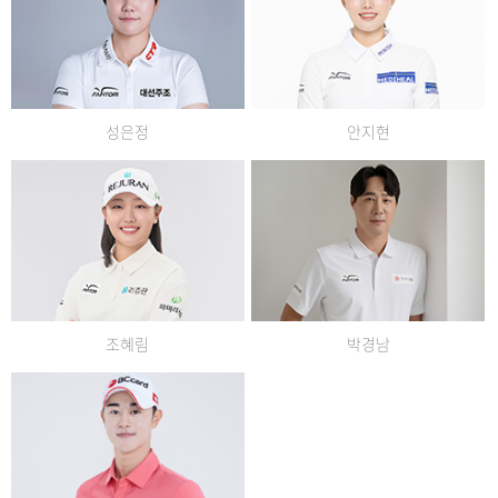
성은정
안지현
조혜림
박경남